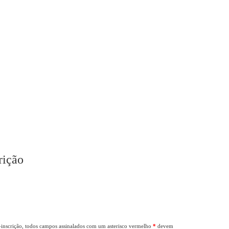
rição
é-inscrição, todos campos assinalados com um asterisco vermelho
*
devem