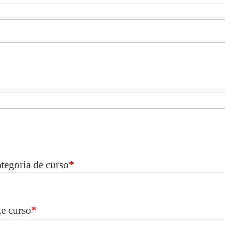
ategoria de curso
*
de curso
*