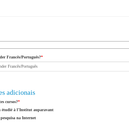
nder Francês/Português?
*
es adicionais
es cursos?
*
à étudié à l’Institut auparavant
 pesquisa na Internet