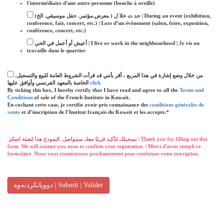
l'intermédiaire d'une autre personne (bouche à oreille)
حد ث خلا ل ( معرض.مؤتمر. حفل موسيقي. الخ) | During an event (exhibition,
conference, fair, concert, etc.) | Lors d’un évènement (salon, foire, exposition,
conférence, concert, etc.)
أعيش أو أعمل في الحي | I live or work in the neighbourhood | Je vis ou
travaille dans le quartier
.من خلال وضع إشارة في هذا المربع ، أقر بأنني قد قرأت الشروط العامة للبيع والتسجيل
الخاصة بالمعهد الفرنسي وأوافق عليها
click
By ticking this box, I hereby certify that I have read and agree to all the
Terms and
Conditions
of sale of the French Institute in Kuwait.
En cochant cette case, je certifie avoir pris connaissance des
conditions générales de
vente
et d’inscription de l’Institut français du Koweit et les accepte.
*
.‫تسجيلك‬ ‫لتأكيد‬ ‫قريبًا‬ ‫معك‬ ‫سنتواصل‬ .‫النموذج‬ ‫هذا‬ ‫لتعبئة‬ ‫ا‬‫شكر‬ | Thank you for filling out this
form. We will contact you soon to confirm your registration. | Merci d'avoir rempli ce
formulaire. Nous vous contacterons prochainement pour confirmer votre inscription.