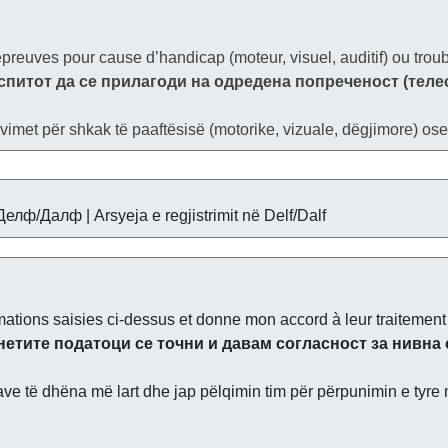
reuves pour cause d’handicap (moteur, visuel, auditif) ou troub
спитот да се прилагоди на одредена попреченост (теле
vimet për shkak të paaftësisë (motorike, vizuale, dëgjimore) ose ç
лф/Далф | Arsyeja e regjistrimit në Delf/Dalf
rmations saisies ci-dessus et donne mon accord à leur traitement p
етите податоци се точни и давам согласност за нивна 
ave të dhëna më lart dhe jap pëlqimin tim për përpunimin e tyre 