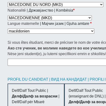
Nationalité
| Државјанство | Kombësia
*
Langue maternelle
| Мајчин јазик | Gjuha amtare
*
Si vous êtes étudiant, merci de préciser le nom de votre éc
Ако сте ученик, ве молиме наведете во кое училиш
Nëse jeni student(e), ju lutemi specifikoni emrin e shkollës/
PROFIL DU CANDIDAT | ВИД НА КАНДИДАТ | PROFILI 
Delf/Dalf Tout Public |
Delf/Dalf Tout Public
Делф/Далф за возрасни
|
(enseignant de DNL) |
Delf/Dalf për Mbarë
Делф/Далф за возр