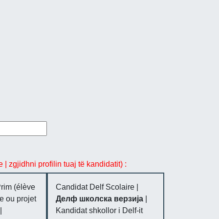
 zgjidhni profilin tuaj të kandidatit) :
Prim (élève
Candidat Delf Scolaire |
e ou projet
Делф школска верзија
|
|
Kandidat shkollor i Delf-it