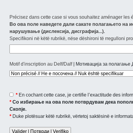
Précisez dans cette case si vous souhaitez aménager les ép
Во ова поле наведете дали сакате полагањето на и
нарушување (дислексија, дисграфија...).
Specifikoni në këtë rubrikë, nëse dëshironi të rregulloni pro
Motif d'inscription au Delf/Dalf
| Мотивација за полагање Де
*
En cochant cette case, je certifie l’exactitude des info
*
Со избирање на ова поле потврдувам дека пополн
Скопје.
*
Duke plotësuar këtë rubrikë, vërtetoj saktësinë e informat