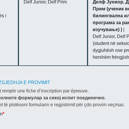
Delf Junior, Delf Prim
Делф Јуниор, 
Прим (ученик в
s i
билингвална и
програма за ра
изучување) )
|
Delf Junior, Delf 
(student në seksi
dygjuhësh ose pro
hershëm frëngjish
ZGJEDHJA E PROVIMIT
t remplir une fiche d’inscription par épreuve.
ополните формулар за секој испит поединечно.
 të plotësoni formularin e regjistrimit për çdo provim veçmas.
in
*