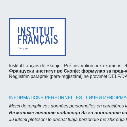
Institut français de Skopje : Pré-inscription aux examens
Француски институт во Скопје: формулар за пред-
Regjistrim paraprak (para-regjistrimi) në provimet DELF/
INFORMATIONS PERSONNELLES | ЛИЧНИ ИНФОРМА
Merci de remplir vos données personnelles en caractères lat
Ве молиме личните податоци да ги пополните со
Ju lutemi plotësoni të dhënat tuaja personale me shkronja la