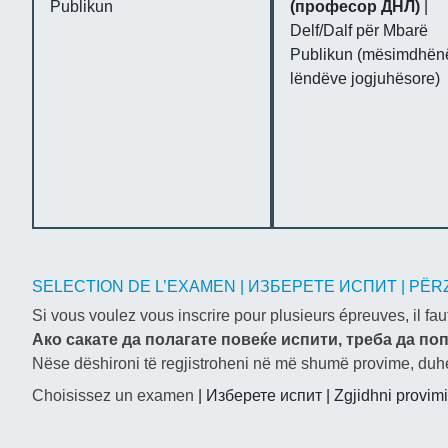
Publikun
(професор ДНЛ)
|
Delf/Dalf për Mbarë
Publikun (mësimdhënë
lëndëve jogjuhësore)
SELECTION DE L’EXAMEN | ИЗБЕРЕТЕ ИСПИТ | PËR
Si vous voulez vous inscrire pour plusieurs épreuves, il fau
Ако сакате да полагате повеќе испити, треба да п
Nëse dëshironi të regjistroheni në më shumë provime, duhet
Choisissez un examen
| Изберете испит | Zgjidhni provim