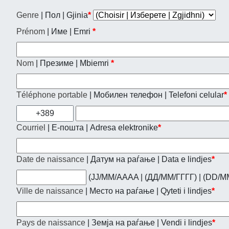
Genre
| Пол | Gjinia
*
Prénom
| Име | Emri
*
Nom
| Презиме | Mbiemri
*
Téléphone portable
| Мобилен телефон | Telefoni celular
*
+389
Courriel
| Е-пошта | Adresa elektronike
*
Date de naissance
| Датум на раѓање | Data e lindjes
*
(JJ/MM/AAAA | (ДД/ММ/ГГГГ) | (DD/
Ville de naissance
| Место на раѓање | Qyteti i lindjes
*
Pays de naissance
| Земја на раѓање | Vendi i lindjes
*