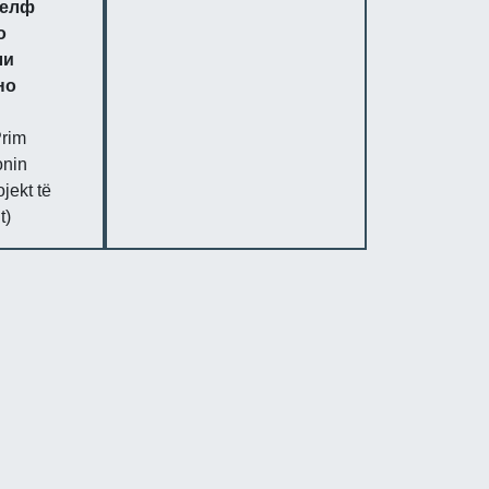
Делф
о
ли
но
Prim
onin
jekt të
t)