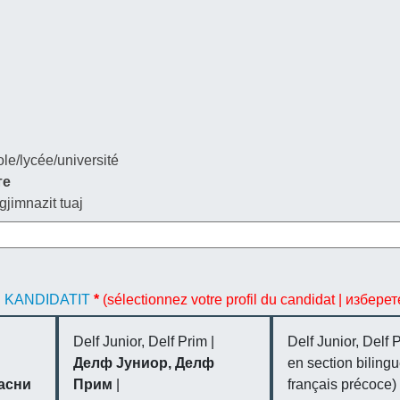
ole/lycée/université
те
gjimnazit tuaj
I KANDIDATIT
*
(sélectionnez votre profil du candidat | изберете |
Delf Junior, Delf Prim |
Delf Junior, Delf 
Делф Јуниор, Делф
en section bilingu
асни
Прим
|
français précoce) 