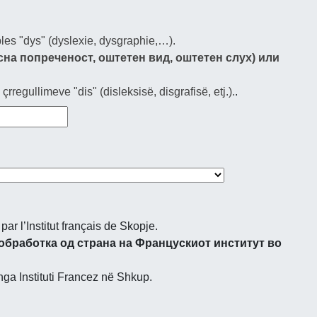
les "dys" (dyslexie, dysgraphie,…).
сна попреченост, оштетен вид, оштетен слух) или
rregullimeve "dis" (disleksisë, disgrafisë, etj.).
.
ar l’Institut français de Skopje.
обработка од страна на Францускиот институт во
nga Instituti Francez në Shkup.