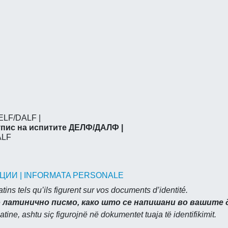
 DELF/DALF |
упис на испитите ДЕЛФ/ДАЛФ |
DALF
ЦИИ | INFORMATA PERSONALE
ins tels qu’ils figurent sur vos documents d’identité.
 латинично писмо, како што се напишани во вашите 
tine, ashtu siç figurojnë në dokumentet tuaja të identifikimit.