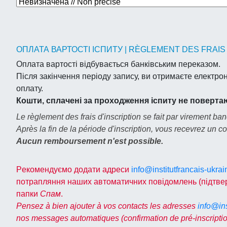
ОПЛАТА ВАРТОСТІ ІСПИТУ | RÈGLEMENT DES FRAIS 
Оплата вартості відбувається банківським переказом.
Після закінчення періоду запису, ви отримаєте електрон
оплату.
Кошти, сплачені за проходження іспиту не пoвepтa
Le règlement des frais d'inscription se fait par virement ban
Après la fin de la période d'inscription, vous recevrez un 
Aucun remboursement n'est possible.
Peкoмeндуємо додати адреси
info@institutfrancais-ukra
потрапляння наших автоматичних повідомлень (підтвер
папки
Спам
.
Pensez à bien ajouter à vos contacts les adresses
info@ins
nos messages automatiques (confirmation de pré-inscriptio