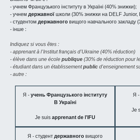
- учнем Французького інституту в Україні (40% знижки);
- учнем
державної
школи (30% знижки на DELF Junior, 
- студентом
державного
вищого навчального закладу (
- iнше :
Indiquez si vous êtes :
- apprenant à l’Institut français d’Ukraine (40% réduction)
- élève dans une école
publique
(30% de réduction pour l
- étudiant dans un établissement
public
d’enseignement su
- autre :
Я -
учень Французького інституту
Я 
В Україні
Je 
Je suis
apprenant de l'IFU
Я - студент
державного
вищого