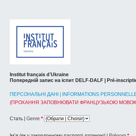
Institut français d’Ukraine
Попередній запис на іспит DELF-DALF | Pré-inscrip
ПЕРСОНАЛЬНІ ДАНІ | INFORMATIONS PERSONNELL
(ПРОХАННЯ ЗАПОВНЮВАТИ ФРАНЦУЗЬКОЮ МОВОЮ /
Стать |
Genre
*
Ім’я (як у закордонному паспорті латиною) |
Prénom
*