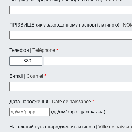
ПРІЗВИЩЕ (як у закордонному паспорті латиною) |
NO
Телефон |
Téléphone
*
+380
E-mail |
Courriel
*
Дата народження |
Date de naissance
*
(дд/мм/рррр | jj/mm/aaaa)
Населений пункт народження латиною |
Ville de naissa